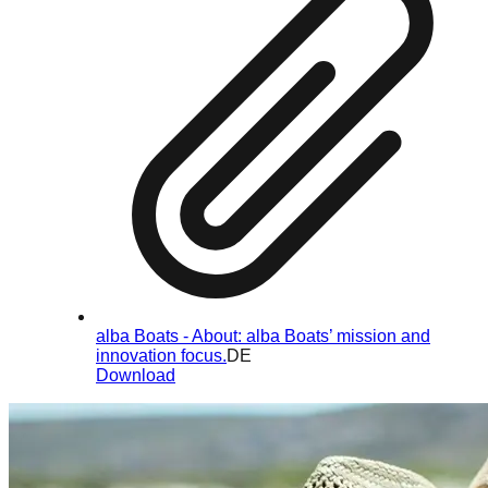
alba Boats - About: alba Boats’ mission and
innovation focus.
DE
Download